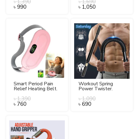
৳
1,390
৳
1,690
৳
990
৳
1,050
Smart Period Pain
Workout Spring
Relief Heating Belt.
Power Twister.
৳
1,390
৳
1,090
৳
760
৳
690