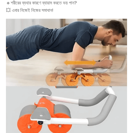
🔹শরীরের ব্যথার কারণে ব্যায়াম করতে ভয় পান?
💥 এবার নিজেই নিজের সমাধান!