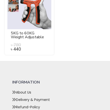
5KG to 60KG
Weight Adjustable
Hight Quality Hand
Gripper for Men &
৳
780
Women.
৳
440
INFORMATION
About Us
Delivery & Payment
Refund-Policy