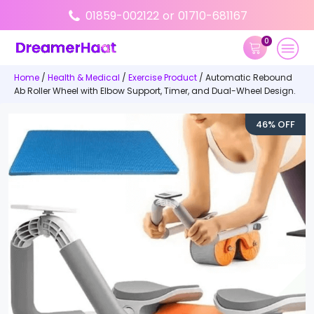
01859-002122
or
01710-681167
0
Home
/
Health & Medical
/
Exercise Product
/ Automatic Rebound
Ab Roller Wheel with Elbow Support, Timer, and Dual-Wheel Design.
46% OFF