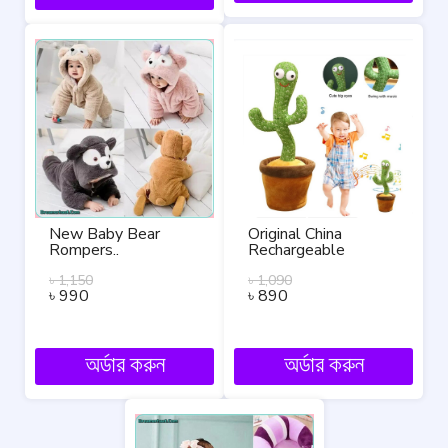
New Baby Bear
Original China
Rompers..
Rechargeable
Dancing Talking
৳
1,150
Cactus Plush Toy
৳
1,090
৳
990
৳
890
অর্ডার করুন
অর্ডার করুন