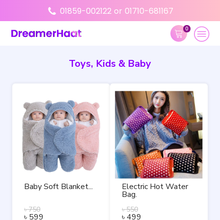
01859-002122
or
01710-681167
0
Toys, Kids & Baby
Baby Soft Blanket...
Electric Hot Water
Bag.
৳
750
৳
550
৳
599
৳
499