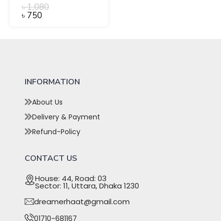
৳
1,080
৳
750
INFORMATION
About Us
Delivery & Payment
Refund-Policy
CONTACT US
House: 44, Road: 03
Sector: 11, Uttara, Dhaka 1230
dreamerhaat@gmail.com
01710-681167