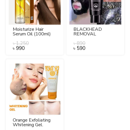
Moisturize Hair
BLACKHEAD
Serum Oil (100ml)
REMOVAL
CLEANSINGBLACK
৳
1,250
MASK.
৳
890
৳
990
৳
590
Orange Exfoliating
Whitening Gel.