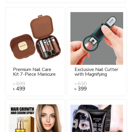
Premium Nail Care
Exclusive Nail Cutter
Kit 7-Piece Manicure
with Magnifying
Set.
Glass.
৳
699
৳
630
৳
499
৳
399