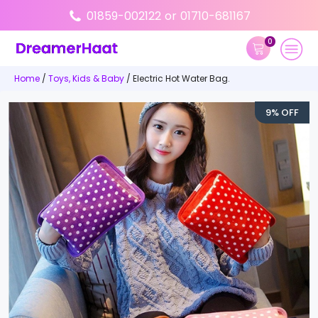
01859-002122
or
01710-681167
0
Home
/
Toys, Kids & Baby
/ Electric Hot Water Bag.
9% OFF