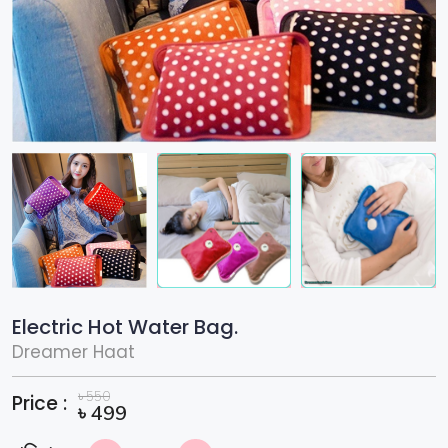
Electric Hot Water Bag.
Dreamer Haat
৳
550
Price :
৳
499