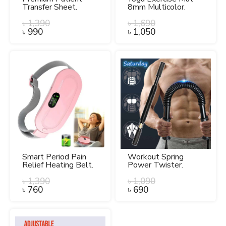
Transfer Sheet.
8mm Multicolor.
৳
1,390
৳
1,690
৳
990
৳
1,050
Smart Period Pain
Workout Spring
Relief Heating Belt.
Power Twister.
৳
1,390
৳
1,090
৳
760
৳
690