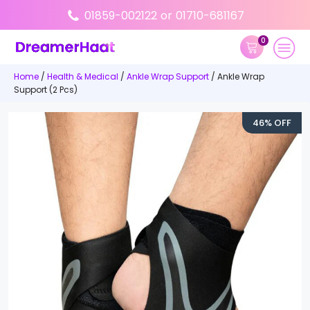
01859-002122
or
01710-681167
0
Home
/
Health & Medical
/
Ankle Wrap Support
/ Ankle Wrap
Support (2 Pcs)
46% OFF