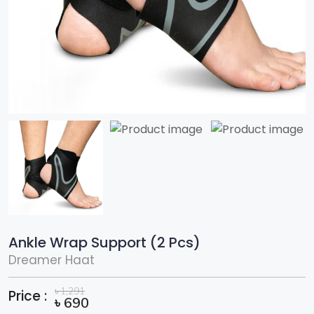
Ankle Wrap Support (2 Pcs)
Dreamer Haat
৳
1,291
Price :
৳
690