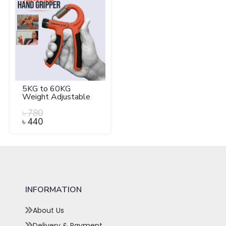
5KG to 60KG
Weight Adjustable
Hight Quality Hand
Gripper for Men &
৳
780
Women.
৳
440
INFORMATION
About Us
Delivery & Payment