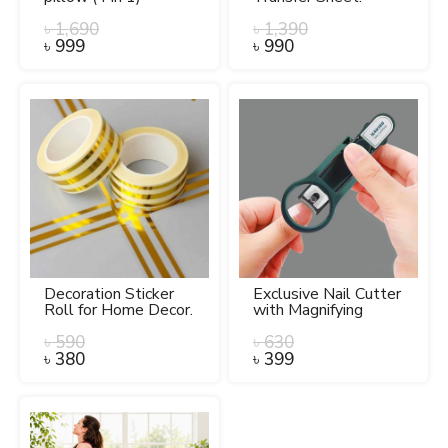
৳
1,690
৳
1,390
৳
999
৳
990
Decoration Sticker
Exclusive Nail Cutter
Roll for Home Decor.
with Magnifying
Glass.
৳
590
৳
630
৳
380
৳
399