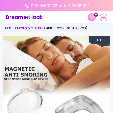
01859-002122
or
01710-681167
0
Home
/
Health & Medical
/ Anti Snore Nose Clip (1 Pcs)
33% OFF