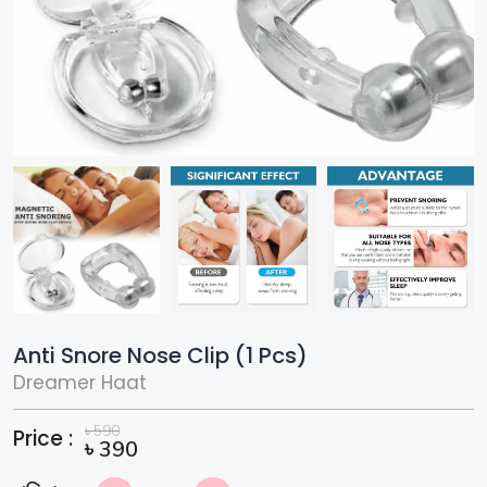
Anti Snore Nose Clip (1 Pcs)
Dreamer Haat
৳
590
Price :
৳
390