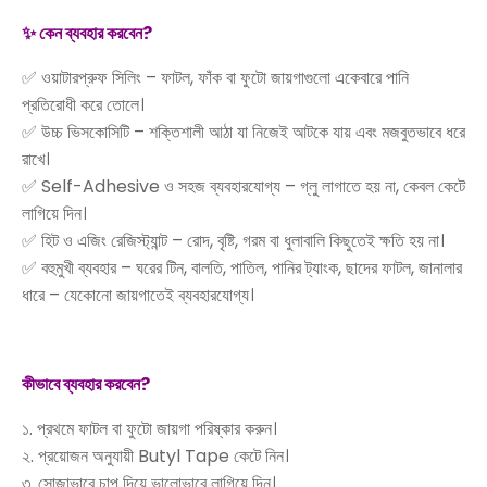
✨ কেন ব্যবহার করবেন?
✅ ওয়াটারপ্রুফ সিলিং – ফাটল, ফাঁক বা ফুটো জায়গাগুলো একেবারে পানি
প্রতিরোধী করে তোলে।
✅ উচ্চ ভিসকোসিটি – শক্তিশালী আঠা যা নিজেই আটকে যায় এবং মজবুতভাবে ধরে
রাখে।
✅ Self-Adhesive ও সহজ ব্যবহারযোগ্য – গ্লু লাগাতে হয় না, কেবল কেটে
লাগিয়ে দিন।
✅ হিট ও এজিং রেজিস্ট্যান্ট – রোদ, বৃষ্টি, গরম বা ধুলাবালি কিছুতেই ক্ষতি হয় না।
✅ বহুমুখী ব্যবহার – ঘরের টিন, বালতি, পাতিল, পানির ট্যাংক, ছাদের ফাটল, জানালার
ধারে – যেকোনো জায়গাতেই ব্যবহারযোগ্য।
কীভাবে ব্যবহার করবেন?
১. প্রথমে ফাটল বা ফুটো জায়গা পরিষ্কার করুন।
২. প্রয়োজন অনুযায়ী Butyl Tape কেটে নিন।
৩. সোজাভাবে চাপ দিয়ে ভালোভাবে লাগিয়ে দিন।