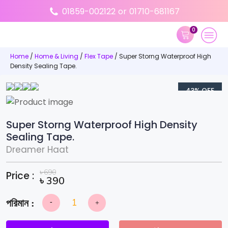
01859-002122
or
01710-681167
0
Home
/
Home & Living
/
Flex Tape
/ Super Storng Waterproof High
Density Sealing Tape.
43% OFF
Super Storng Waterproof High Density
Sealing Tape.
Dreamer Haat
৳
690
Price :
৳
390
-
+
Super
Storng
Waterproof