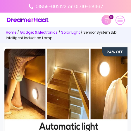
01859-002122
or
01710-681167
0
Home
/
Gadget & Electronics
/
Solar Light
/ Sensor System LED
Intelligent Induction Lamp.
24% OFF