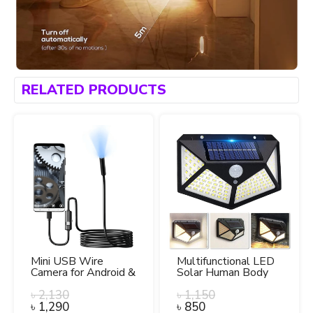
RELATED PRODUCTS
Mini USB Wire
Multifunctional LED
Camera for Android &
Solar Human Body
PC – Waterproof
Sensing Outdoor
Endoscope Camera.
৳
2,130
Wall Lamp.
৳
1,150
৳
1,290
৳
850