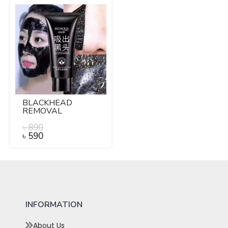
BLACKHEAD
REMOVAL
CLEANSINGBLACK
MASK.
৳
890
৳
590
INFORMATION
About Us