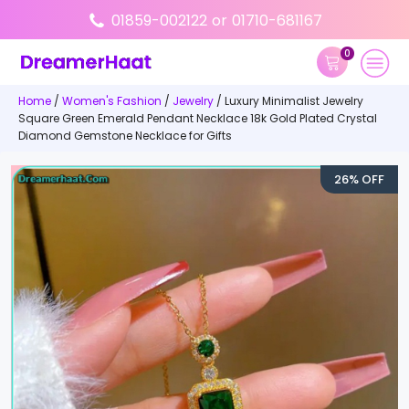
01859-002122
or
01710-681167
0
Home
/
Women's Fashion
/
Jewelry
/ Luxury Minimalist Jewelry
Square Green Emerald Pendant Necklace 18k Gold Plated Crystal
Diamond Gemstone Necklace for Gifts
26% OFF