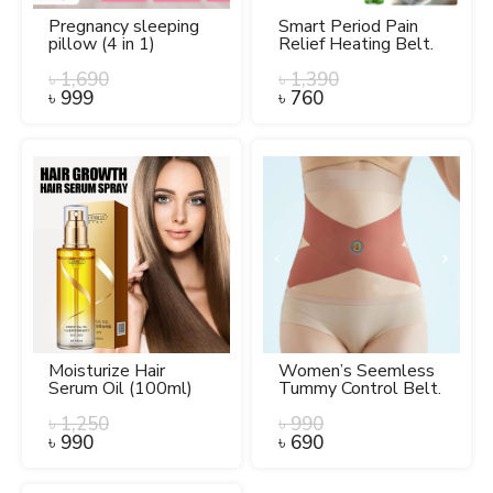
Pregnancy sleeping
Smart Period Pain
pillow (4 in 1)
Relief Heating Belt.
৳
1,690
৳
1,390
৳
999
৳
760
Moisturize Hair
Women’s Seemless
Serum Oil (100ml)
Tummy Control Belt.
৳
1,250
৳
990
৳
990
৳
690