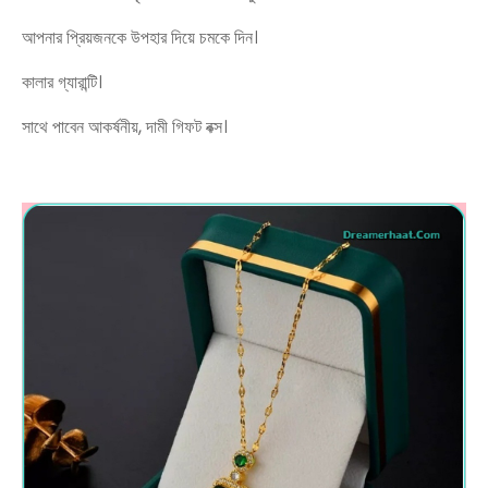
আপনার প্রিয়জনকে উপহার দিয়ে চমকে দিন।
কালার গ্যারান্টি।
সাথে পাবেন আকর্ষনীয়, দামী গিফট বক্স।