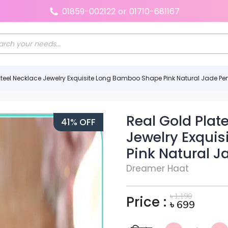
01859-002122
or
01710-681167
 Steel Necklace Jewelry Exquisite Long Bamboo Shape Pink Natural Jade P
Real Gold Plat
41% OFF
Jewelry Exqui
Pink Natural 
Dreamer Haat
৳
1,190
Price :
৳
699