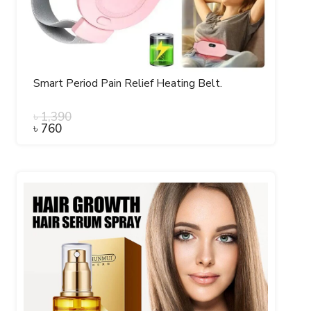
Smart Period Pain Relief Heating Belt.
৳
1,390
৳
760