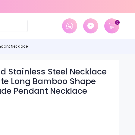
0
endant Necklace
ed Stainless Steel Necklace
site Long Bamboo Shape
Jade Pendant Necklace