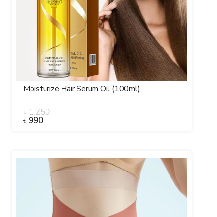
Moisturize Hair Serum Oil (100ml)
৳
1,250
৳
990