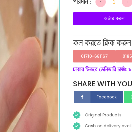
-
+
Real
Gold
Plated
Stainless
অর্ডার করুন
Steel
Necklace
Jewelry
Exquisite
Long
Bamboo
কল করতে ক্লিক করুন
Shape
Pink
Natural
Jade
Pendant
01710-681167
018
Necklace
quantity
ঢাকার ভিতরে ডেলিভারি চার্জঃ ৳
SHARE WITH YOU
Facebook
Original Products
Cash on delivery avai