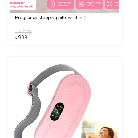
Pregnancy sleeping pillow (4 in 1)
৳
1,690
৳
999