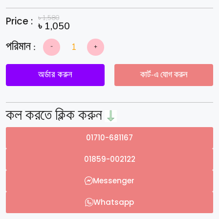
৳
1,580
Price :
৳
1,050
-
+
Stone
Cleaning
Powder
For
অর্ডার করুন
কার্ট-এ যোগ করুন
Kitchen
&
Floor-
2
পিস
quantity
কল করতে ক্লিক করুন
01710-681167
01859-002122
Messenger
Whatsapp