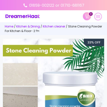
01859-002122
or
01710-681167
0
Home
/
Kitchen & Dining
/
Kitchen cleaner
/ Stone Cleaning Powder
For Kitchen & Floor- 2 পিস
33% OFF