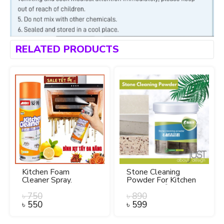
RELATED PRODUCTS
Kitchen Foam
Stone Cleaning
Cleaner Spray.
Powder For Kitchen
& Floor- 1 পিস
৳
750
৳
890
৳
550
৳
599