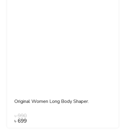
Original Women Long Body Shaper.
৳
990
৳
699