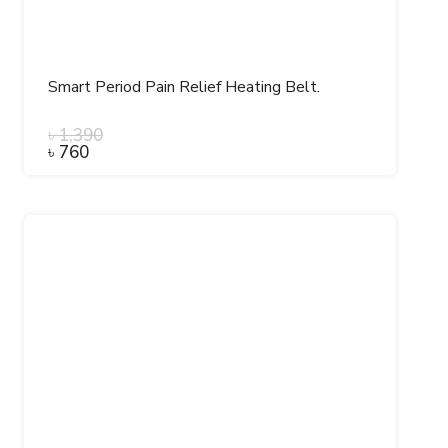
Smart Period Pain Relief Heating Belt.
৳
1,390
৳
760