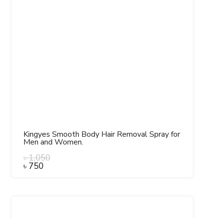
Kingyes Smooth Body Hair Removal Spray for
Men and Women.
৳
1,050
৳
750