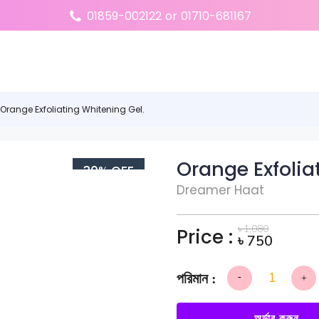
01859-002122
or
01710-681167
 Orange Exfoliating Whitening Gel.
Orange Exfolia
30% OFF
Dreamer Haat
৳
1,080
Price :
৳
750
-
+
Orange
Exfoliating
Whitening
Gel.
অর্ডার করুন