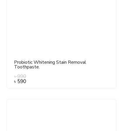
Probiotic Whitening Stain Removal
Toothpaste.
৳
990
৳
590