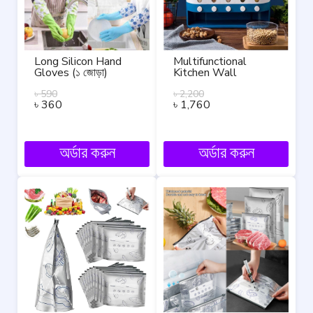
Long Silicon Hand
Multifunctional
Gloves (১ জোড়া)
Kitchen Wall
Mounted Divided
৳
590
Rice And Cereal
৳
2,200
৳
360
৳
1,760
Dispenser Grain
Bucket Seal Bulk
Rice Dispenser
Storage.
অর্ডার করুন
অর্ডার করুন