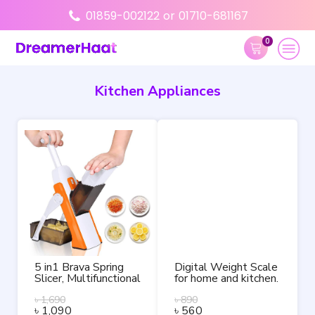
01859-002122
or
01710-681167
0
Kitchen Appliances
5 in1 Brava Spring
Digital Weight Scale
Slicer, Multifunctional
for home and kitchen.
Vegetables Fruits
Cutter One-Stop
৳
1,690
৳
890
৳
1,090
৳
560
fearless Solution.