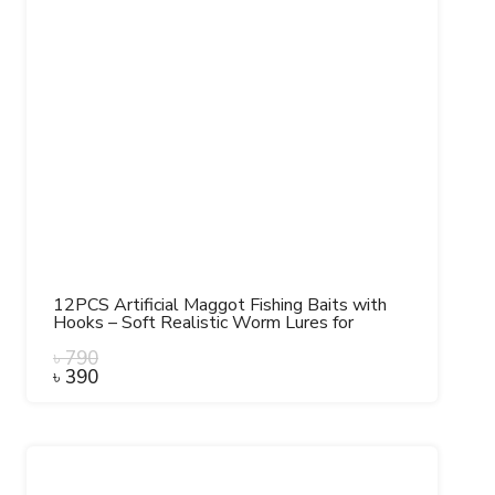
12PCS Artificial Maggot Fishing Baits with
Hooks – Soft Realistic Worm Lures for
Freshwater, Bass, Carp & Bream Fishing.
৳
790
৳
390