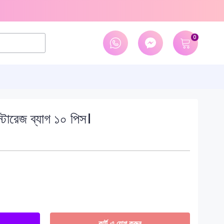
0
্টোরেজ ব্যাগ ১০ পিস।
কার্ট-এ যোগ করুন