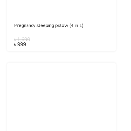
Pregnancy sleeping pillow (4 in 1)
৳
1,690
৳
999