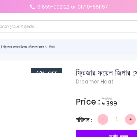
01859-002122
or
01710-681167
/ ফ্রিজার ফয়েল জিপার স্টোরেজ ব্যাগ ১০ পিস।
ফ্রিজার ফয়েল জিপার স
42% OFF
Dreamer Haat
৳
690
Price :
৳
399
-
+
ফ্রিজার
ফয়েল
জিপার
স্টোরেজ
অর্ডার করুন