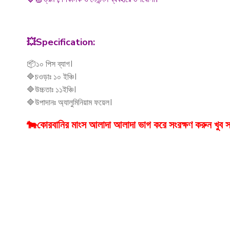
💥Specification:
📦১০ পিস ব্যাগ।
🔷চওড়াঃ ১০ ইঞ্চি।
🔷উচ্চতাঃ ১১ইঞ্চি।
🔷উপাদানঃ অ্যালুমিনিয়াম ফয়েল।
🐄কোরবানির মাংস আলাদা আলাদা ভাগ করে সংরক্ষণ করুন খুব 