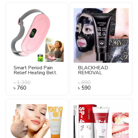
Smart Period Pain
BLACKHEAD
Relief Heating Belt.
REMOVAL
CLEANSINGBLACK
৳
1,390
MASK.
৳
890
৳
760
৳
590