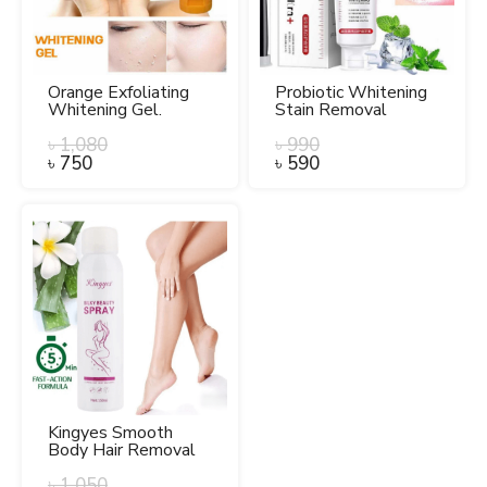
Orange Exfoliating
Probiotic Whitening
Whitening Gel.
Stain Removal
Toothpaste.
৳
1,080
৳
990
৳
750
৳
590
Kingyes Smooth
Body Hair Removal
Spray for Men and
Women.
৳
1,050