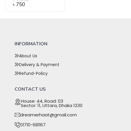
৳
750
INFORMATION
About Us
Delivery & Payment
Refund-Policy
CONTACT US
House: 44, Road: 03
Sector: 11, Uttara, Dhaka 1230
dreamerhaat@gmail.com
01710-681167