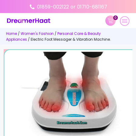
01859-002122
or
01710-681167
0
Home
/
Women's Fashion
/
Personal Care & Beauty
Appliances
/ Electric Foot Messager & Vibration Machine.