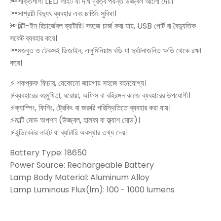
🔦শক্তিশালী LED লাইট যা দীর্ঘ দূরত্ব পর্যন্ত উজ্জ্বল আলো দেয়।
🔦সাশ্রয়ী বিদ্যুৎ ব্যবহার এবং চার্জিং সুবিধা।
🔦বিল্ট-ইন রিচার্জেবল ব্যাটারি। সহজে চার্জ করা যায়, USB পোর্ট বা বৈদ্যুতিক
সকেট ব্যবহার করে।
🔦মজবুত ও টেকসই ডিজাইন, এলুমিনিয়াম বডি যা দুর্ঘটনাজনিত ক্ষতি থেকে রক্ষা
করে।
⚡ শকপ্রুফ ফিচার, যেকোনো জায়গায় সহজে বহনযোগ্য।
⚡ব্যবহারের বহুমুখিতা, ঘরোয়া, অফিস বা বহিরঙ্গন কাজে ব্যবহারের উপযোগী।
⚡ক্যাম্পিং, ফিশিং, ট্রেকিং বা জরুরি পরিস্থিতিতে ব্যবহার করা যায়।
⚡মাল্টি মোড অপশন (উজ্জ্বল, হালকা বা ফ্ল্যাশ মোড)।
⚡ইন্ডিকেটর লাইট যা ব্যাটারি অবস্থার তথ্য দেয়।
Battery Type: 18650
Power Source: Rechargeable Battery
Lamp Body Material: Aluminum Alloy
Lamp Luminous Flux(lm): 100 - 1000 lumens