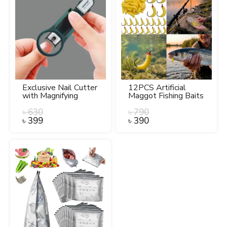
Exclusive Nail Cutter
12PCS Artificial
with Magnifying
Maggot Fishing Baits
Glass.
with Hooks – Soft
৳
630
Realistic Worm
৳
790
Lures for Freshwater,
৳
399
৳
390
Bass, Carp & Bream
Fishing.