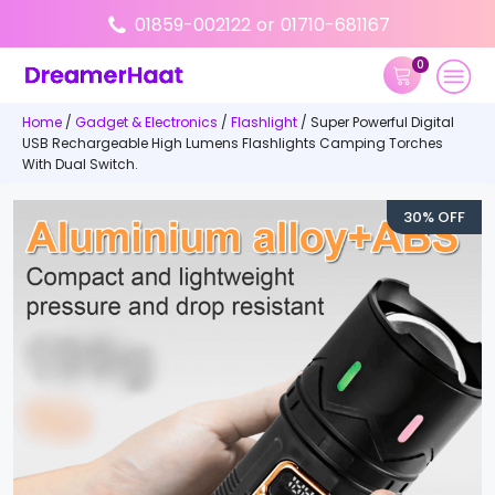
01859-002122
or
01710-681167
0
Home
/
Gadget & Electronics
/
Flashlight
/ Super Powerful Digital
USB Rechargeable High Lumens Flashlights Camping Torches
With Dual Switch.
30% OFF