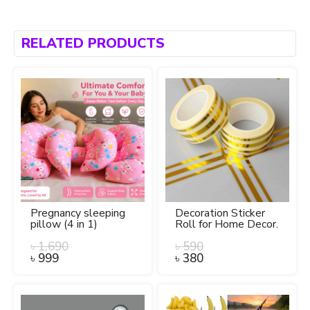
RELATED PRODUCTS
Pregnancy sleeping
Decoration Sticker
pillow (4 in 1)
Roll for Home Decor.
৳
1,690
৳
590
৳
999
৳
380